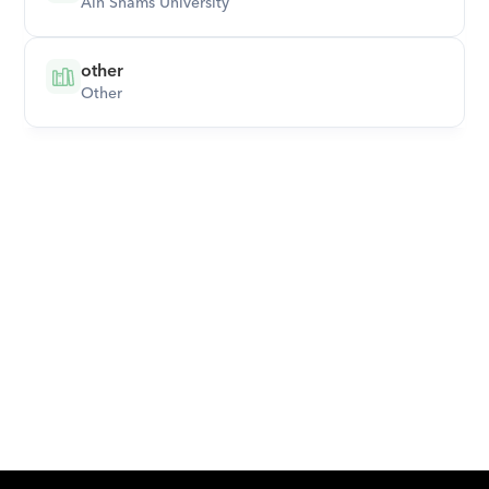
Ain Shams University
other
Other
Download Orcas