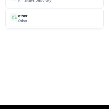
Ain Shams University
other
Other
Download Orcas