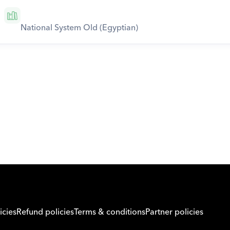
National System Old (Egyptian)
Download Orcas
icies
Refund policies
Terms & conditions
Partner policies