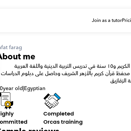
Join as a tutor
Pric
fat farag
About me
محمد رأفت فرج خبرة ٢٠ سنة في تحفيظ القرآن الكريم و١٥ سنة في تدريس التربية الدينية واللغة العربية 
والعلوم الشرعية لطلاب الازهر الشريف ومعتمد محفظ قرآن كريم بالأزهر ا 
الزقازيق
0
year old
|
Egyptian
ighly 
Completed 
ommitted
Orcas training