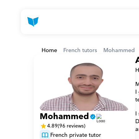
Home
French tutors
Mohammed
H
M
I
t
I
Mohammed
D
4.89
(96 reviews)
a
French private tutor