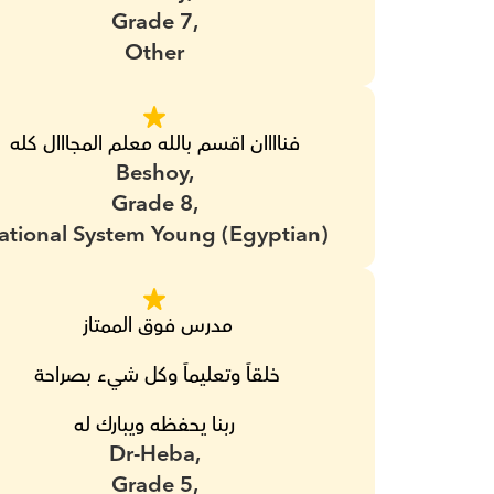
Grade 7,
Other
فناااان اقسم بالله معلم المجااال كله
Beshoy,
Grade 8,
ational System Young (Egyptian)
مدرس فوق الممتاز 
خلقاً وتعليماً وكل شيء بصراحة 
ربنا يحفظه ويبارك له
Dr-Heba,
Grade 5,