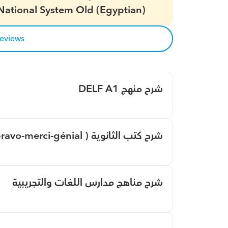
National System Old (Egyptian)
reviews
شرح منهج DELF A1
شرح كتب الثانوية ( bravo-merci-génial-المعاصر)
شرح مناهج مدارس اللغات والتجريبية