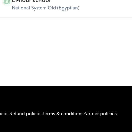
El-nour school
National System Old (Egyptian)
Download Orcas
icies
Refund policies
Terms & conditions
Partner policies