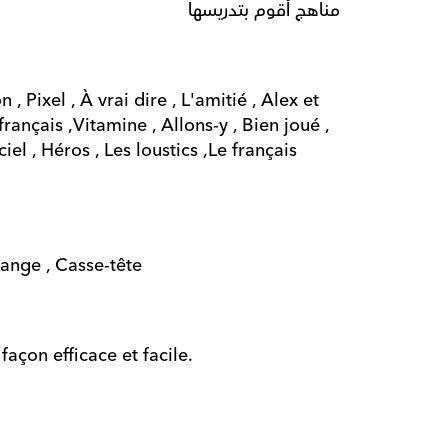
مناهج أقوم بتدريسها
 Pixel , À vrai dire , L'amitié , Alex et 
rançais ,Vitamine , Allons-y , Bien joué , 
el , Héros , Les loustics ,Le français 
ange , Casse-tête 
façon efficace et facile.