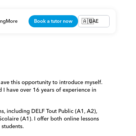
ing
More
Book a tutor now
UAE
🇦🇪
e this opportunity to introduce myself. 
d I have over 16 years of experience in 
s, including DELF Tout Public (A1, A2), 
laire (A1). I offer both online lessons 
students.