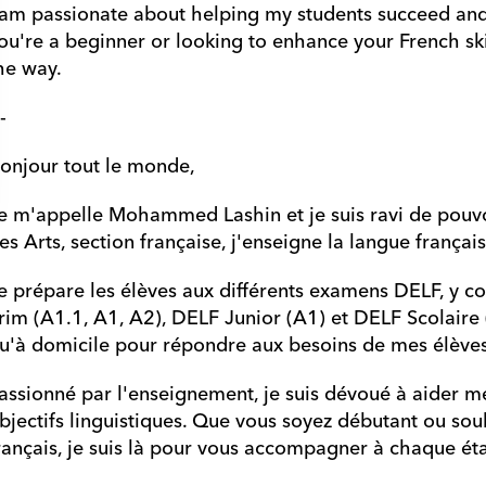
 am passionate about helping my students succeed and
ou're a beginner or looking to enhance your French skil
he way.
-
onjour tout le monde,
e m'appelle Mohammed Lashin et je suis ravi de pouvoi
es Arts, section française, j'enseigne la langue françai
e prépare les élèves aux différents examens DELF, y co
rim (A1.1, A1, A2), DELF Junior (A1) et DELF Scolaire (
u'à domicile pour répondre aux besoins de mes élèves
assionné par l'enseignement, je suis dévoué à aider mes 
bjectifs linguistiques. Que vous soyez débutant ou so
rançais, je suis là pour vous accompagner à chaque ét