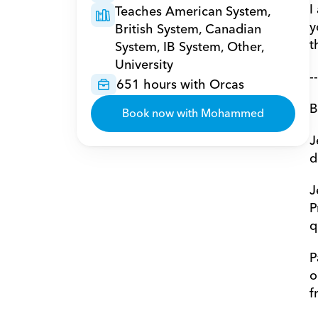
I
Teaches American System, 
y
British System, Canadian 
t
System, IB System, Other, 
University
--
651 hours with Orcas
B
Book now with Mohammed
J
d
J
P
q
P
o
f