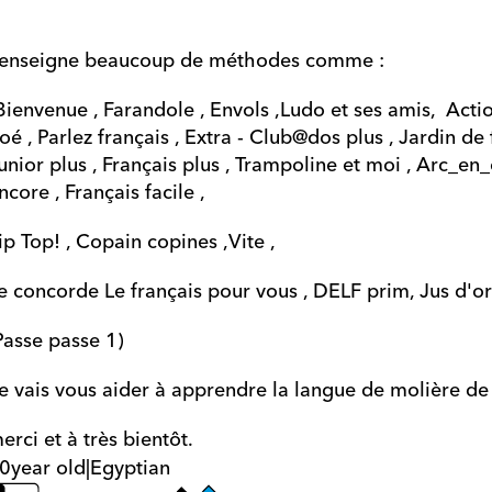
'enseigne beaucoup de méthodes comme :
Bienvenue , Farandole , Envols ,Ludo et ses amis,  Action ,
oé , Parlez français , Extra - Club@dos plus , Jardin de f
unior plus , Français plus , Trampoline et moi , Arc_en_ci
ncore , Français facile ,
ip Top! , Copain copines ,Vite , 
e concorde Le français pour vous , DELF prim, Jus d'or
Passe passe 1)
 je vais vous aider à apprendre la langue de molière de 
erci et à très bientôt.
0
year old
|
Egyptian