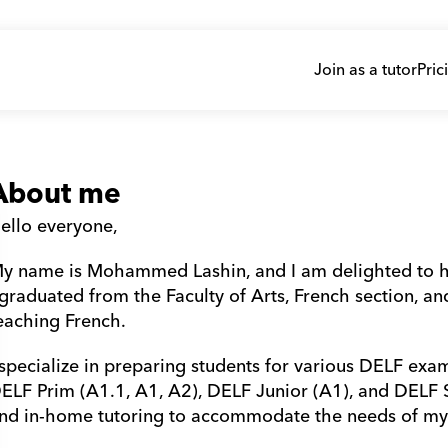
Join as a tutor
Pric
About me
ello everyone,
y name is Mohammed Lashin, and I am delighted to hav
 graduated from the Faculty of Arts, French section, an
eaching French. 
 specialize in preparing students for various DELF exam
ELF Prim (A1.1, A1, A2), DELF Junior (A1), and DELF Sco
nd in-home tutoring to accommodate the needs of my 