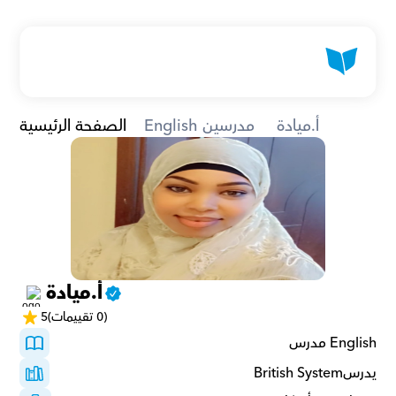
أ.ميادة 
English مدرسين
الصفحة الرئيسية
أ.ميادة 
(0 تقييمات)
5
English مدرس
يدرسBritish System