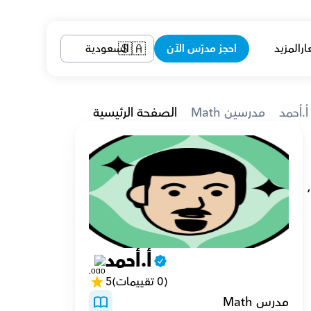
ار
المزيد
احجز مدرّس الآن
السعودية
🇸🇦
أ.أحمد
Math مدرسين
الصفحة الرئيسية
 أحمل درجة البكالوريوس في الهندسة من جامعة حلوان في عام 2008 وأعمل كمعيد في كلية الهندسة في مايو، 
أ.أحمد
(0 تقييمات)
5
مدرس Math