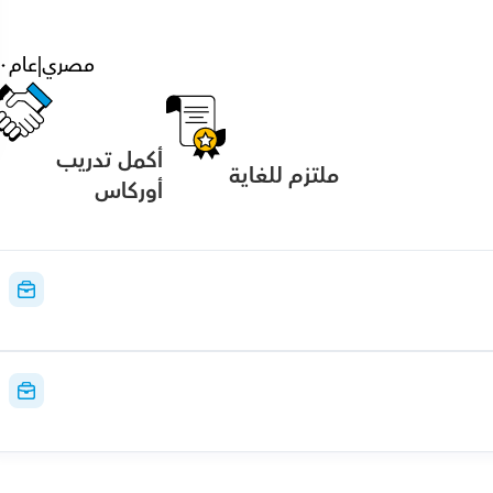
مصري
|
عام
٠
أكمل تدريب 
ملتزم للغاية
أوركاس