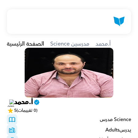
أ.محمد
Science مدرسين
الصفحة الرئيسية
أ.محمد
(0 تقييمات)
5
Science مدرس
يدرسAdults