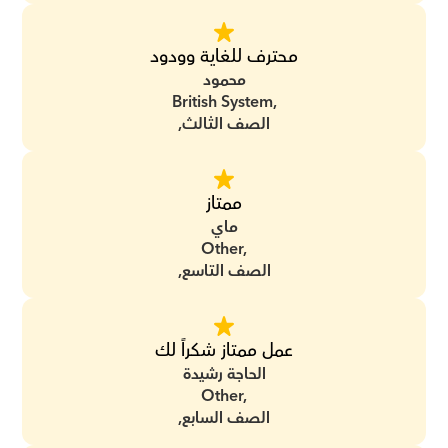
محترف للغاية وودود
محمود
British System,
الصف الثالث,
ممتاز
ماي
Other,
الصف التاسع,
عمل ممتاز شكراً لك
الحاجة رشيدة
Other,
الصف السابع,