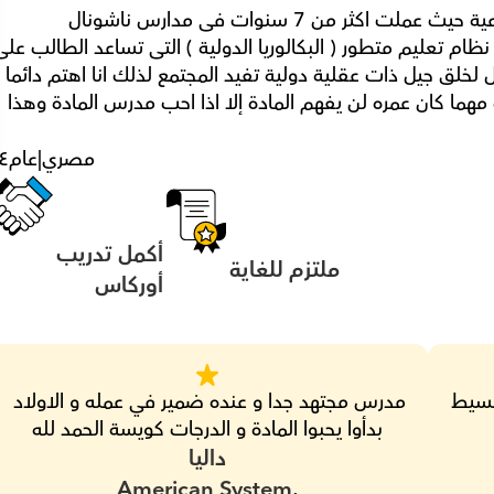
اكتسبت خبرتى فى عملى كمدرس دراسات اجتماعية حيث عملت اكثر من 7 سنوات فى مدارس ناشونال 
بناء شخصية دولية واعية ومدركة ومتفتحة العقل لخلق جيل ذات عقلية دولية تفيد المجتمع لذلك انا اهتم دائما 
بأحتواء الطلاب بإختلاف شخصياتهم لان الطالب مهما كان عمره لن يفهم المادة إلا اذا احب مدرس المادة وهذا 
مصري
|
عام
٤
أكمل تدريب 
ملتزم للغاية
أوركاس
صبور و هادي في توصيل المعلومه بأسلوب بسيط 
مدرس مجتهد جدا و عنده ضمير في عمله و الاولاد 
بدأوا يحبوا المادة و الدرجات كويسة الحمد لله
داليا
American System,