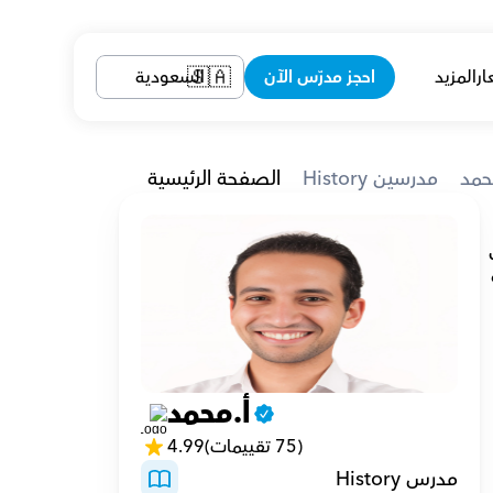
ار
المزيد
احجز مدرّس الآن
السعودية
🇸🇦
حمد
History مدرسين
الصفحة الرئيسية
تعليق واحد متكرر اسمعه من طلابى هو انهم اصبحوا الان يعشقون مادة الدراسات الاجتماعية  وذلك لان هدفى 
دائما من تدريس المادة ليس الحفظ كما يظن بعض اولياء الامور ولكن فهم واستيعاب ما يسمعه الطلاب لدرجة 
م ومراعاة 
ل بالطالب الى درجة تفوق مرجوة 
أ.محمد
(75 تقييمات)
4.99
مدرس History