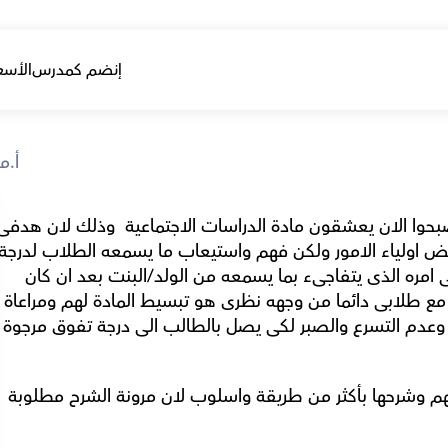
إنضم كمدرس
الأسع
أ.م
ان الطالب يشرح ويحكى ما عرفه اثناء الشرح لولى امره الذى يتفاجىء بما يسمعه من الولد/البنت بعد ان كان 
يكرهه او يستصعب المادة ومحتواها، سر نجاحى مع طلابى دائما من وجهه نظرى هو تبسيط المادة له
الفروق الفردية بينهم ، تحتاج الطلاب الى التمهل وعدم التسرع والصبر لكى يص
اعتقد ان الاطفال يستفيدوا من تبسيط المادة لهم وشرحها بأكثر من طريقة واسلوب لان مرونة الشرح مطلوبة 