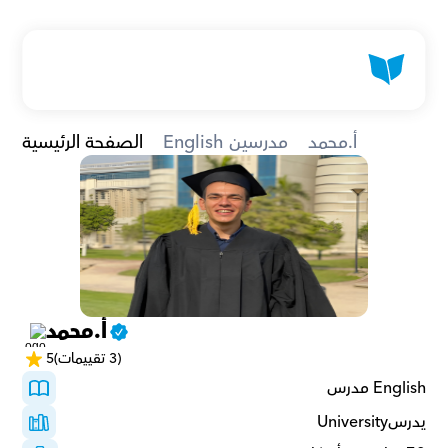
أ.محمد
English مدرسين
الصفحة الرئيسية
أ.محمد
(3 تقييمات)
5
English مدرس
يدرسUniversity