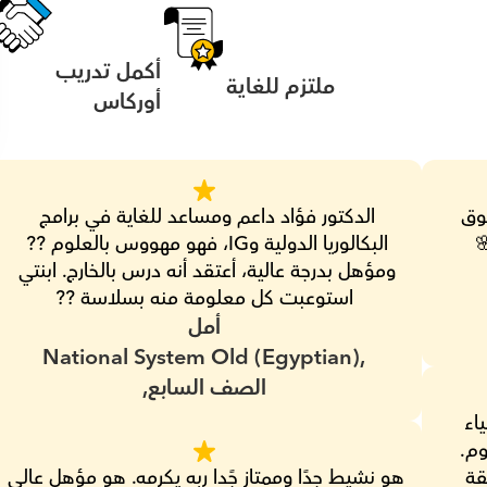
أكمل تدريب 
ملتزم للغاية
أوركاس
الحمد لله أن ربنا وفقنا وتم اختياره. إنسان خلوق 
الدكتور فؤاد داعم ومساعد للغاية في برامج 
البكالوريا الدولية وIG، فهو مهووس بالعلوم ?? 
ومؤهل بدرجة عالية، أعتقد أنه درس بالخارج. ابنتي 
استوعبت كل معلومة منه بسلاسة ??
أمل
National System Old (Egyptian),
الصف السابع,
الدكتور فؤاد مؤهل للغاية وقد علمني الكيمياء 
بطريقة مضحكة جعلتني أحب الكيمياء والعلوم. 
يمزج بين الصرامة الإنجليزية والمرونة والطريقة 
هو نشيط جدًا وممتاز جًدا ربه يكرمه. هو مؤهل عالي 