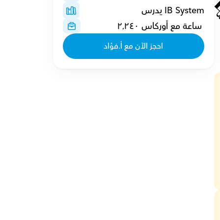
IB System يدرس
 ساعة مع أوركاس ٢٬٢٤٠
احجز الآن مع أ.فؤاد