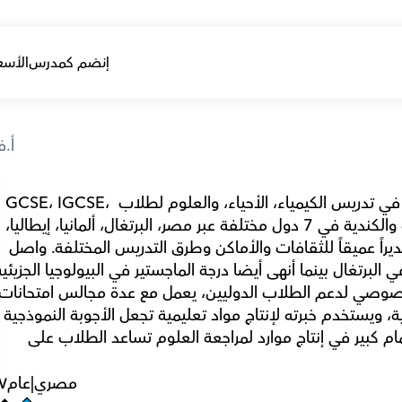
إنضم كمدرس
الأسع
أ.ف
الدكتور فؤاد لديه أكثر من 10 سنوات من الخبرة في تدريس الكيمياء، الأحياء، والعلوم لطلاب GCSE، IGCSE، 
IB، ومستوى A، بالإضافة إلى الأنظمة الأمريكية والكندية في 7 دول مختلفة عبر مصر، البرتغال، ألمانيا، إيطاليا، 
الكويت، عمان، ودول أخرى. أعطته هذه الخبرة تقديراً عميقاً للثقافات والأماكن وطرق التدريس المختلفة. واصل 
مثل كامبريدج، إدكسل، أوكسفورد، ومجلس الكلية، ويستخدم خبرته لإنتاج مواد تعليمية تجعل الأجوبة 
في متناول جميع الطلاب. الدكتور فؤاد لديه اهتمام كبير في إنتاج موارد لمراجعة العلوم تساعد الطلاب على 
مصري
|
عام
٧