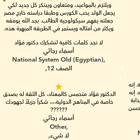
ويلتزم بالمواعيد، ومتعاون ويبتكر كل جديد لكي 
يجعل الولد يحب الكورس وطبعًا دراسته خارج مصر 
جعلته يفهم سيكولوجية الطالب. بجد الله يوفقه 
ويكثر من أمثاله ويستمر في الطريقة المبهرة هذه.
لا نجد كلمات كافية لنشكرك دكتور فؤاد
أسماء رجائي
National System Old (Egyptian),
الصف 12,
أسلوب تدريس السيد فؤاد رائع ومنعش للغاية. إنه 
صبور وداعم، لكنه يعرف حقًا كيف يحفز طلابه. إنه 
الدكتور فؤاد متحمس كالمعتاد، كل الثقة له بصدق 
ممتاز في بناء الثقة وجعل الدروس ممتعة وجذابة 
خاصة في المناهج الدولية،،،، شكراً جزيلاً لجهودك 
من خلال مجموعة متنوعة من الأنشطة التي تحسن 
??????
أسماء رجائي
Other,
لا شيء,