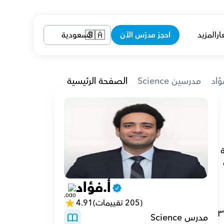
ار
المزيد
احجز مدرّس الآن
السعودية
🇸🇦
ؤاد
Science مدرسين
الصفحة الرئيسية
الدكتور فؤاد دراسته في العلوم الطبية الحيوية في البرتغال بينما أنهى أيضا درجة الماجستير في البيولوجيا الجزيئية 
والكيمياء الحيوية، قرر الدكتور فؤاد إنشاء عمل خصوصي لدعم الطلاب الدوليين، يعمل مع عدة مجالس امتحانات 
النموذجية 
أ.فؤاد
(205 تقييمات)
4.91
٣
مدرس Science