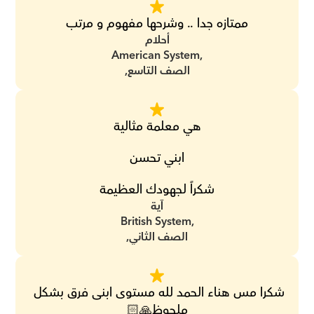
ممتازه جدا .. وشرحها مفهوم و مرتب
أحلام
American System,
الصف التاسع,
هي معلمة مثالية
ابني تحسن
شكراً لجهودك العظيمة
آية
British System,
الصف الثاني,
شكرا مس هناء الحمد لله مستوى ابنى فرق بشكل 
ملحوظ🙏🏻