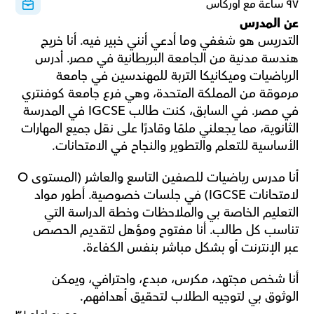
٩٧ ساعة مع أوركاس
عن المدرس
التدريس هو شغفي وما أدعي أنني خبير فيه. أنا خريج 
هندسة مدنية من الجامعة البريطانية في مصر. أدرس 
الرياضيات وميكانيكا التربة للمهندسين في جامعة 
مرموقة من المملكة المتحدة، وهي فرع جامعة كوفنتري 
في مصر. في السابق، كنت طالب IGCSE في المدرسة 
الثانوية، مما يجعلني ملمًا وقادرًا على نقل جميع المهارات 
الأساسية للتعلم والتطوير والنجاح في الامتحانات.
أنا مدرس رياضيات للصفين التاسع والعاشر (المستوى O 
لامتحانات IGCSE) في جلسات خصوصية. أطور مواد 
التعليم الخاصة بي والملاحظات وخطة الدراسة التي 
تناسب كل طالب. أنا مفتوح ومؤهل لتقديم الحصص 
عبر الإنترنت أو بشكل مباشر بنفس الكفاءة.
أنا شخص مجتهد، مكرس، مبدع، واحترافي، ويمكن 
الوثوق بي لتوجيه الطلاب لتحقيق أهدافهم.