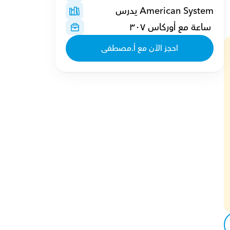
American System يدرس
 ساعة مع أوركاس ٣٠٧
احجز الآن مع أ.مصطفى
 فقط ذو 