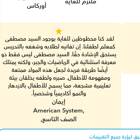
ملتزم للغاية
أوركاس
لقد كنا محظوظين للغاية بوجود السيد مصطفى 
كمعلم لطفلنا. إن تفانيه لطلابه وشغفه بالتدريس 
يستحق الإشادة حقًا. السيد مصطفى ليس
معرفة استثنائية في الرياضيات والجبر، ولكنه يمتلك 
أيضًا طريقة فريدة لجعل هذه المواد ممتعة 
ومفهومة للأطفال. صبره ولطفه يخلقان بيئة 
تعليمية مشجعة، مما يسمح للأطفال بالازدهار 
والنمو أكاديمياً وشخصياً.
إيمان
American System,
الصف التاسع,
يق لرؤية جميع التقييمات