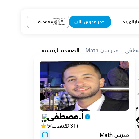
ار
المزيد
احجز مدرّس الآن
السعودية
🇸🇦
صطفى
Math مدرسين
الصفحة الرئيسية
لأكثر من 4 سنوات، أصبح مصطفى خبيراً في مساعدة الطلاب على التفوق في دراستهم. لكن ما يميز مصطفى 
هو أسلوبه الفريد في التدريس. فلا يكتفي بالتدريس فقط، بل يبني روابط حقيقية مع الطلاب، مما يجسر الفجوة 
العمرية ويخلق جواً من الثقة والفهم. يمكن للآباء أن يطمئنوا بأن مصطفى سيبذل كل جهد ممكن لإيجاد الطريقة 
٢
أ.مصطفى
(31 تقييمات)
5
مدرس Math