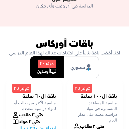
الدراسة في أي وقت وأي مكان
باقات أوركاس
اختر أفضل باقة بناءاً علي احتياجات عيالك لهذا العام الدراسي
٪وفر ٣٠
حضوري
أونلاين
٪وفر ٣٥
٪وفر ٢٥
باقة ال١٠٠ ساعة
باقة ال٦٠ ساعة
مناسبة للمساعدة 
مناسبة لأكتر من طالب أو 
المستمرة في مواد 
لمواد دراسية متعددة
حتي ٣ طلاب
دراسية معينة على مدار 
العام
حتي ٣ مواد
حتي ٣ طلاب
ابتداءً من ٤،٣٥٠ ريال