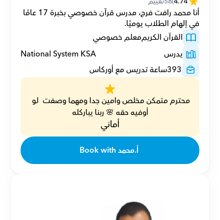
4.74
(
58
تقييم
أنا محمد رافت فرج، مدرس قرآن خصوصي بخبرة 17 عامًا 
في إلهام الطلاب يوميًا.
القرآن الكريم
معلم خصوصي
يدرس
National System KSA
393
ساعة تدريس مع أوركاس
محترم متمكن مخلص وامين جدا ومهما وصفت  لو 
أوفيه حقه 🌸 ربنا يباركله
أماني
Book with أ.محمد 