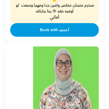
محترم متمكن مخلص وامين جدا ومهما وصفت  لو 
أوفيه حقه 🌸 ربنا يباركله
أماني
Book with أ.محمد