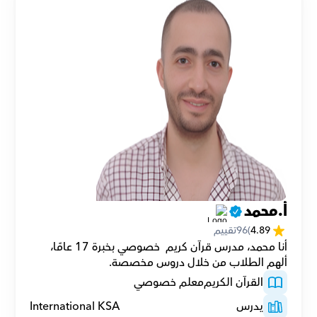
أ.محمد
4.89
(
96
تقييم
أنا محمد، مدرس قرآن كريم  خصوصي بخبرة 17 عامًا، 
ألهم الطلاب من خلال دروس مخصصة.
القرآن الكريم
معلم خصوصي
يدرس
International KSA