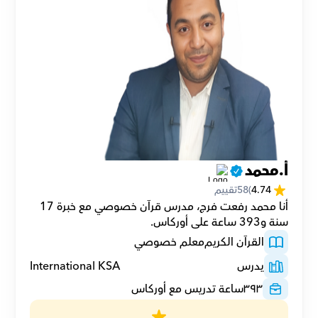
أ.محمد
4.74
(
58
تقييم
أنا محمد رفعت فرج، مدرس قرآن خصوصي مع خبرة 17 
سنة و393 ساعة على أوركاس.
القرآن الكريم
معلم خصوصي
يدرس
International KSA
٣٩٣
ساعة تدريس مع أوركاس