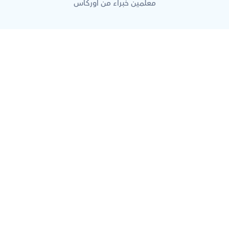
معلمين خبراء من أوركاس
ما هي أوركاس؟
كيف تضمن أوركاس تقديم تعليم عالي 
الجودة من المعلمين؟
ما الذي يجعل أوركاس مختلفة عن المنصات 
الأخرى؟