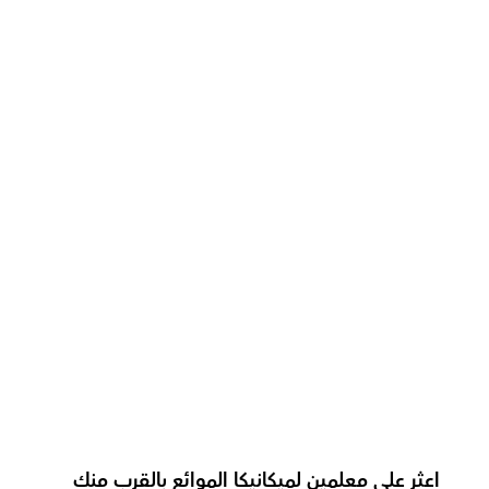
ما الدعم الذي تقدمه أوركاس؟
كيف يقوم معلمينا بتدريس ميكانيكا 
الموائع بشكل فعال؟
كيف نقوم بتتبع التقدم في ميكانيكا 
السوائل؟
ما هي شكل الحصة الموصى بها  لدينا 
لمادة ميكانيكا الموائع؟
كيف نكيف تدريس ميكانيكا السوائل 
للفئات العمرية المختلفة؟
اعثر على معلمين لميكانيكا الموائع بالقرب منك