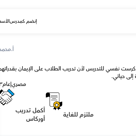
إنضم كمدرس
الأسع
أ.محمد
إلى حياتي.
مصري
|
عام
٣
أكمل تدريب 
ملتزم للغاية
أوركاس