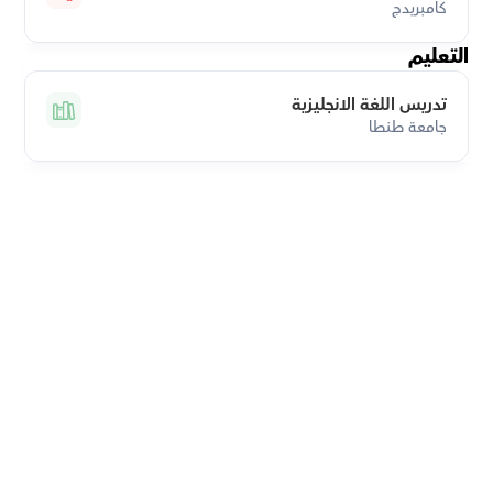
كامبريدج
التعليم
تدريس اللغة الانجليزية
جامعة طنطا
قم بتحميل تطبيق أوركاس