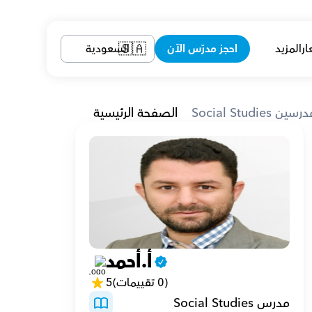
ار
المزيد
احجز مدرّس الآن
السعودية
🇸🇦
Social Stud مدرسين
الصفحة الرئيسية
أ.أحمد
(0 تقييمات)
5
مدرس Social Studies