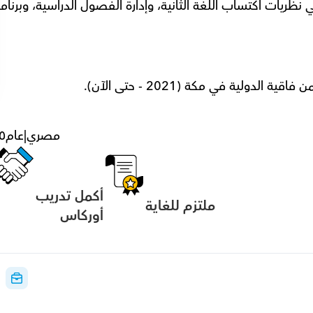
دولية في مكة (2021 - حتى الآن).
مصري
|
عام
٥
أكمل تدريب 
ملتزم للغاية
أوركاس