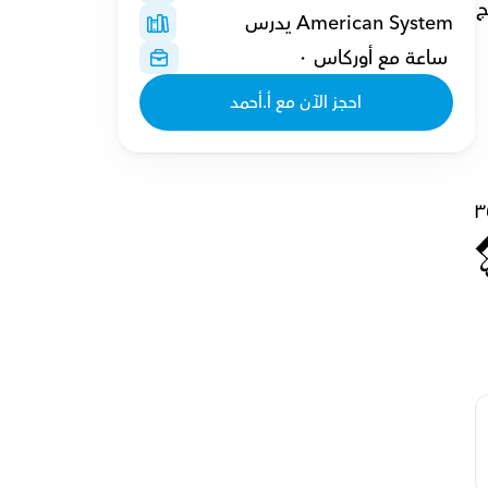
- أكملت العديد من الدورات التدريبية أون لاين في نظريات اكتساب اللغة الثانية، وإدارة الفصول الدراسية، وبرنامج 
American System يدرس
 ساعة مع أوركاس ٠
احجز الآن مع أ.أحمد
٣