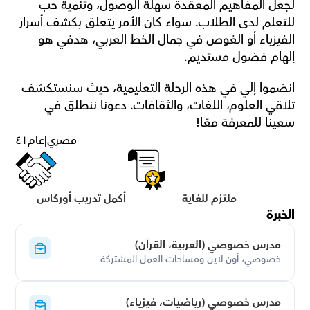
لجعل المفاهيم المعقدة سهلة الوصول، وتنمية حب 
للتعلم لدى الطلاب. سواء كان الأمر يتعلق بكشف أسرار 
الفيزياء أو الغوص في جمال الخط العربي، هدفي هو 
إلهام فضول مستديم.
انضموا إلي في هذه الرحلة التعليمية، حيث سنستكشف 
تلاقي العلوم، اللغات، والثقافات. دعونا ننطلق في 
سعينا للمعرفة معًا!
مصري
|
عام
٤١
ملتزم للغاية
أكمل تدريب أوركاس
الخبرة
مدرس خصوصي (العربية، القرآن)
خصوصي، أون لاين ومساحات العمل المشتركة
مدرس خصوصي (رياضيات، فيزياء)