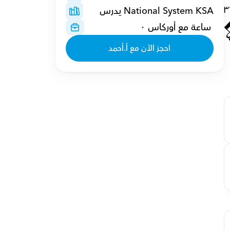
٣
National System KSA يدرس
 ساعة مع أوركاس ٠
احجز الآن مع أ.أحمد