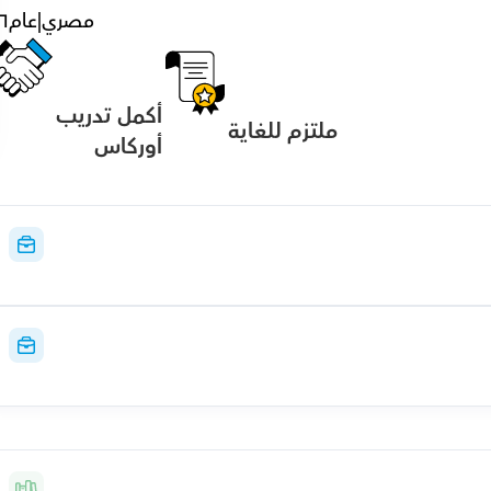
مصري
|
عام
٦
أكمل تدريب 
ملتزم للغاية
أوركاس