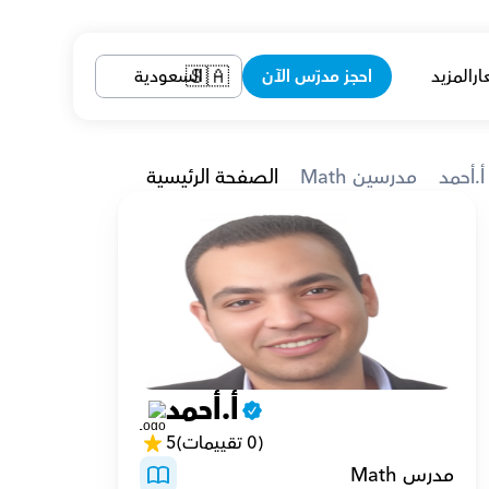
ار
المزيد
احجز مدرّس الآن
السعودية
🇸🇦
أ.أحمد
Math مدرسين
الصفحة الرئيسية
البكالوريوس في العلوم والتربية، قسم الرياضيات، من جامعة أسيوط، بتقدير عام جيد جداً. كما أنني 
أ.أحمد
(0 تقييمات)
5
مدرس Math