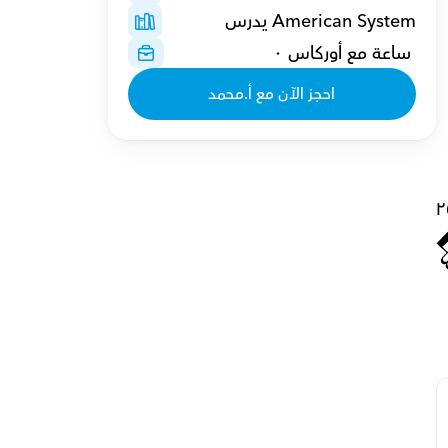
American System يدرس
 ساعة مع أوركاس ٠
احجز الآن مع أ.محمد
٢