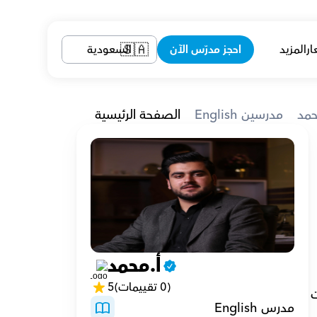
ار
المزيد
احجز مدرّس الآن
السعودية
🇸🇦
حمد
English مدرسين
الصفحة الرئيسية
مي محمد داوود، وأنا معلم محترف لدي أربع سنوات من الخبرة في مجال التعليم. لدي شغف للتدريس 
أ.محمد
(0 تقييمات)
5
من أبرز جوانب تجربتي في التعليم كانت الفرصة للعمل في مدارس دولية. هذه البيئات متعددة الثقافات قد أثرت 
مدرس English
د سمحت لي 