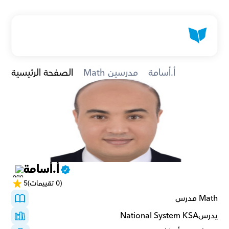
أ.أسامة
Math مدرسين
الصفحة الرئيسية
أ.أسامة
(0 تقييمات)
5
Math مدرس
يدرسNational System KSA