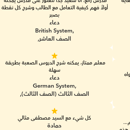
اية
مدرس رائع، أنا سعيد جدًا للعثور على مدرس يمكنه 
أولاً فهم كيفية التعامل مع الطالب وشرح كل نقطة 
بصبر
دعاء
British System,
الصف العاشر,
معلم ممتاز، يمكنه شرح الدروس الصعبة بطريقة 
سهلة
اه
دعاء
German System,
الصف الثالث (الصف الثالث),
كل شيء مع السيد مصطفى مثالي
لا يزال من المبكر جداً لأن هذه مراجعة لمعلم... 
حمادة
شخص... نبي يتعلم ويعلم العلوم للأطفال... هذه 