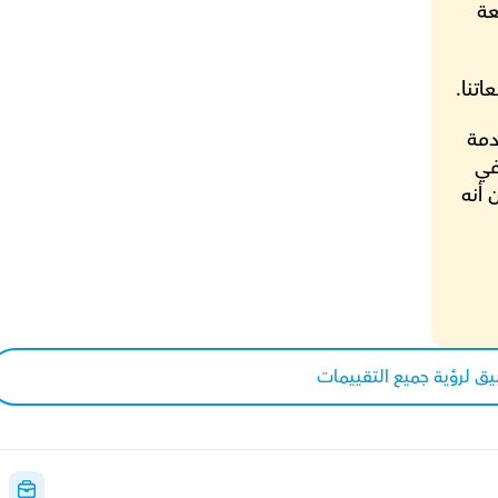
بعد الحصة حيث يساعد هذا الآباء على متابعة 
تنا.
نتمنى له نجاحًا كاملًا في فترته التعليمية القادمة 
ونثق بأنه سيترجم الجهود إلى نتائج عظيمة في 
امتحانات الفصل الدراسي القادم ونحن واثقون أنه 
يق لرؤية جميع التقييمات