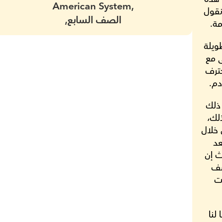
American System,
ليست مراجعة لسلعة قمنا بشرائها ويمكن أن نقول 
الصف السابع,
مة.
لا يزال الطريق طويلًا، وكمربين نؤمن بخطط طويلة 
الأجل والاتساق هو الأهم. بدأ السيد مصطفى مع 
أطفالنا منذ ما يقرب من شهر وهو مدرس محترف 
دم.
من المبكر جداً إعطاء تقييم كامل واضح، ومع ذلك 
حتى الآن تمكن من اكتساب احترامنا بنجاح. كذلك، 
تمكن من تطوير مسار تعليمي مع الأطفال من خلال 
بذل الجهود والوقت اللازم لفهمهم بحيث يُعد 
الطريقة المناسبة المثلى لتعليم كل منهم، حيث إن 
أطفالي في مجموعات دراسية مختلفة (الصف 
الثالث والصف الرابع) ولديهم أيضًا شخصيات 
نحن نقدر التغذية الراجعة الفورية التي يقدمها لنا 