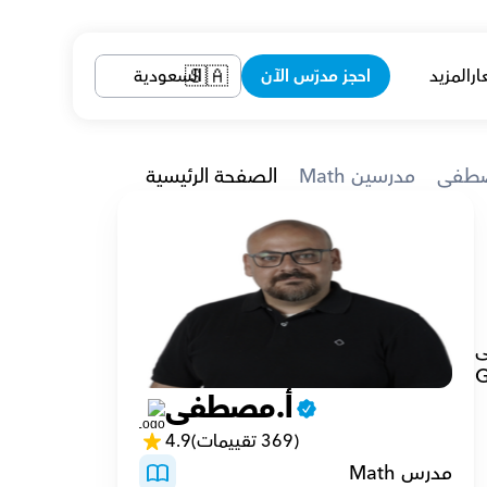
ار
المزيد
احجز مدرّس الآن
السعودية
🇸🇦
صطفى
Math مدرسين
الصفحة الرئيسية
 مشاريع. كرست نفسي للتدريس لأن 
أنا معلم/مدرس رياضيات لطلاب المدارس المتوسطة والثانوية وكذلك لطلاب الجامعة والدراسات العليا. أركز على 
الدبلوم الأمريكي، SAT، ACT، IGCSE وGCSE (كامبريدج، إدكسل، AQA، OCR)، المستوى القياسي للـ IB وGRE 
أ.مصطفى
(369 تقييمات)
4.9
مدرس Math