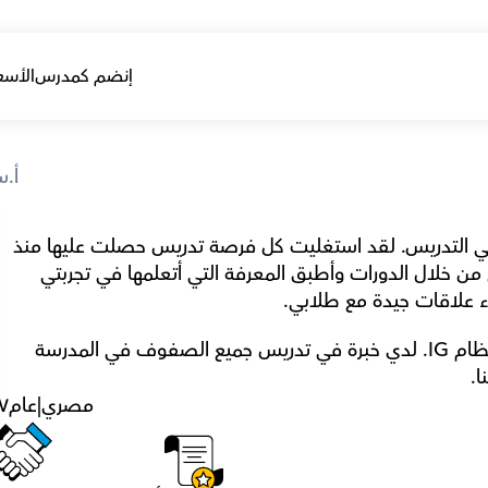
إنضم كمدرس
الأسع
أ.س
أنا خريج صيدلة، ومع ذلك اكتشفت أن شغفي في التدريس. لقد استغليت كل فرصة تدريس حصلت عليها منذ 
سنتي الأولى في الجامعة. أنا دائماً أطور معرفتي من خلال الدورات وأطبق المعرفة التي أتعلمها في تجربتي 
ء علاقات جيدة مع طلابي.
حاليًا أدرس الكيمياء والأحياء للسنوات 7، 8 في نظام IG. لدي خبرة في تدريس جميع الصفوف في المدرسة 
ا.
مصري
|
عام
٧