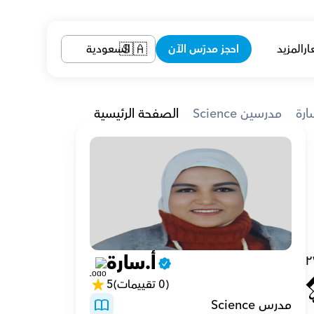
ار
المزيد
احجز مدرّس الآن
السعودية
🇸🇦
ارة
Science مدرسين
الصفحة الرئيسية
أ.سارة
٢
(0 تقييمات)
5
مدرس Science