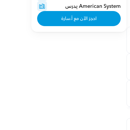
American System يدرس
احجز الآن مع أ.سارة