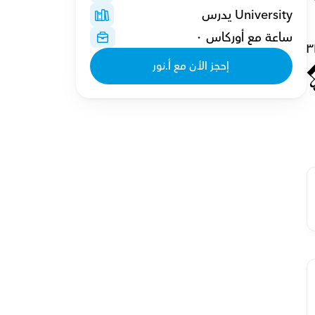
University يدرس
ساعة مع أوركاس ٠
٣
إحجز الأن مع أ.نور