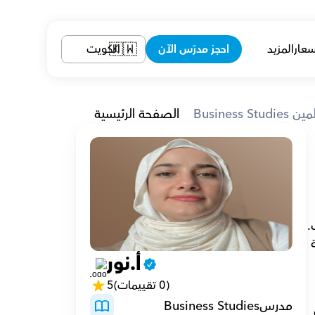
سعار
المزيد
احجز مدرّس الآن
الكويت
🇰🇼
Bus المعلمين
الصفحة الرئيسية
في دوري التدريسي، استخدمت منهج Cambridge وHeadway مما يدل على مرونتي في تلبية احتياجات الطلاب. 
ومن خلال دمج أنشطة الفصل الدراسي وأساليب التدريس المبتكرة، أهدف إلى خلق بيئة تعليمية تشجع المشاركة 
أ.نور
(0 تقييمات)
5
مدرسBusiness Studies
الدراسات وكذلك في مواقف العالم الحقيقي. تعد مواكبة أساليب التدريس أمرًا مهمًا بالنسبة لي حتى أتمكن من 