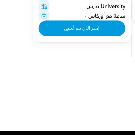
University يدرس
ساعة مع أوركاس ٠
إحجز الأن مع أ.منى