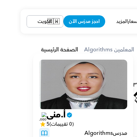
سعار
المزيد
احجز مدرّس الآن
الكويت
🇰🇼
Algorithms المعلمين
الصفحة الرئيسية
يا في قسم علوم الحاسوب. لدي 
٣
أ.منى
(0 تقييمات)
5
مدرسAlgorithms