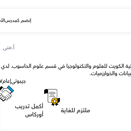
إنضم كمدرس
الأ
أ.منى
اسمي منى عبدالله، أعمل كمساعد مدرس في كلية الكويت للعلوم والتكنولوج
انات والخوارزميات.
جيبوتي
|
عام
٧
أكمل تدريب 
ملتزم للغاية
أوركاس