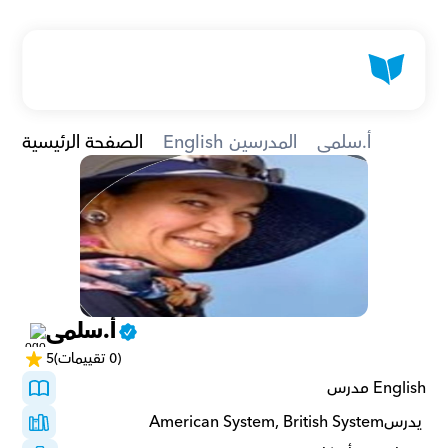
أ.سلمى
English المدرسين
الصفحة الرئيسية
أ.سلمى
(0 تقييمات)
5
English مدرس
 يدرسAmerican System, British System