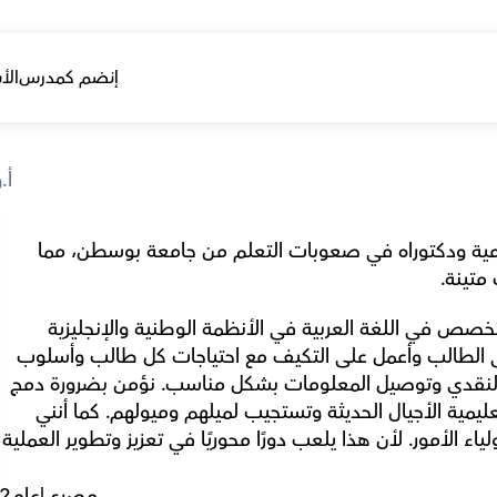
إنضم كمدرس
الأ
أ.
أحمل شهادة في اللغة العربية والدراسات الإسلامية ودكتوراه في صعوبات التعلم من جامعة بوسطن، مما 
تينة. 
لدي أكثر من 23 عامًا من الخبرة في التدريس، وأتخصص في اللغة العربية في الأنظمة الوطنية والإنجليزية 
والأمريكية. أؤمن بفلسفة التعليم الذي يرتكز على الطالب وأعمل على التكيف مع احتياجات كل طالب وأسلوب 
تعلمه لتعزيز الفضول وتحفيز الدافعية والتفكير النقدي وتوصيل المعلومات بشكل مناسب. نؤمن بضرورة دمج 
التكنولوجيا والتطبيقات. تواكب عملية التعلم التعليمية الأجيال الحديثة وتستجيب لميلهم وميولهم. كما أنني 
حريص جدًا على بناء علاقة إيجابية مع الطلاب وأولياء الأم
مصري
|
عام
2