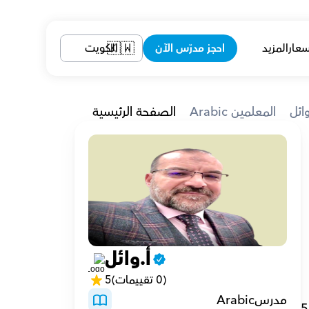
سعار
المزيد
احجز مدرّس الآن
الكويت
🇰🇼
وائل
Arabic المعلمين
الصفحة الرئيسية
أ.وائل
ور. لأن هذا يلعب دورًا محوريًا في تعزيز وتطوير العملية 
(0 تقييمات)
5
مدرسArabic
5