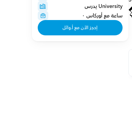
University يدرس
ساعة مع أوركاس ٠
إحجز الأن مع أ.وائل