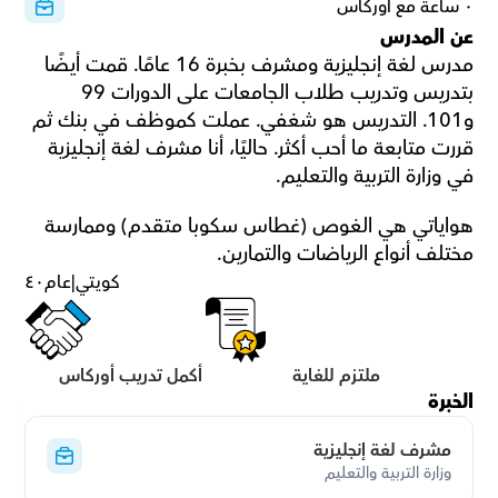
٠ ساعة مع أوركاس
عن المدرس
مدرس لغة إنجليزية ومشرف بخبرة 16 عامًا. قمت أيضًا 
بتدريس وتدريب طلاب الجامعات على الدورات 99 
و101. التدريس هو شغفي. عملت كموظف في بنك ثم 
قررت متابعة ما أحب أكثر. حاليًا، أنا مشرف لغة إنجليزية 
في وزارة التربية والتعليم.
هواياتي هي الغوص (غطاس سكوبا متقدم) وممارسة 
مختلف أنواع الرياضات والتمارين.
كويتي
|
عام
٤٠
ملتزم للغاية
أكمل تدريب أوركاس
الخبرة
مشرف لغة إنجليزية
وزارة التربية والتعليم