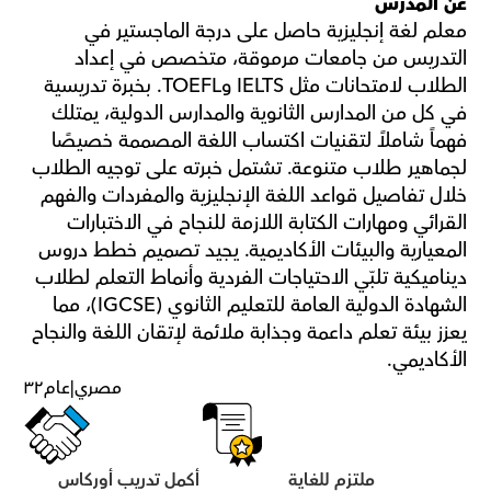
عن المدرس
معلم لغة إنجليزية حاصل على درجة الماجستير في 
التدريس من جامعات مرموقة، متخصص في إعداد 
الطلاب لامتحانات مثل IELTS وTOEFL. بخبرة تدريسية 
في كل من المدارس الثانوية والمدارس الدولية، يمتلك 
فهماً شاملاً لتقنيات اكتساب اللغة المصممة خصيصًا 
لجماهير طلاب متنوعة. تشتمل خبرته على توجيه الطلاب 
خلال تفاصيل قواعد اللغة الإنجليزية والمفردات والفهم 
القرائي ومهارات الكتابة اللازمة للنجاح في الاختبارات 
المعيارية والبيئات الأكاديمية. يجيد تصميم خطط دروس 
ديناميكية تلبّي الاحتياجات الفردية وأنماط التعلم لطلاب 
الشهادة الدولية العامة للتعليم الثانوي (IGCSE)، مما 
يعزز بيئة تعلم داعمة وجذابة ملائمة لإتقان اللغة والنجاح 
الأكاديمي.
مصري
|
عام
٣٢
ملتزم للغاية
أكمل تدريب أوركاس