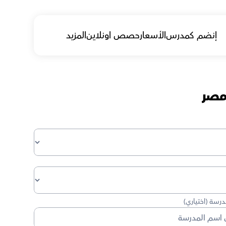
إنضم كمدرس
الأسعار
حصص اونلاين
المزيد
مصر
رسة (اختياري)