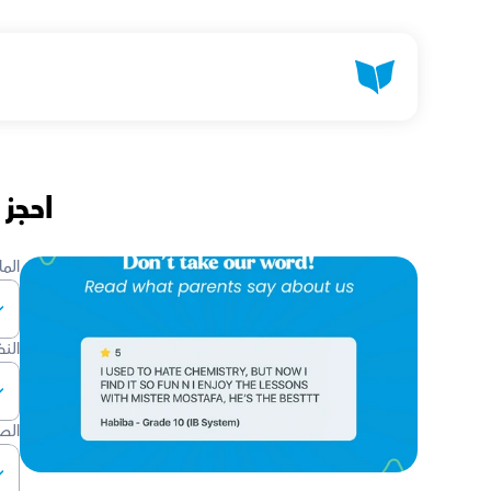
احجز
الما
الن
الص