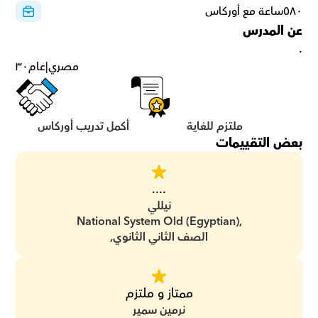
٥٨٠ساعة مع أوركاس
عن المدرس
.
مصري
|
عام
٣٠
ملتزم للغاية
أكمل تدريب أوركاس
بعض التقييمات
....
نيللي
National System Old (Egyptian),
الصف الثاني الثانوي,
ممتاز و ملتزم
نرمين سمير