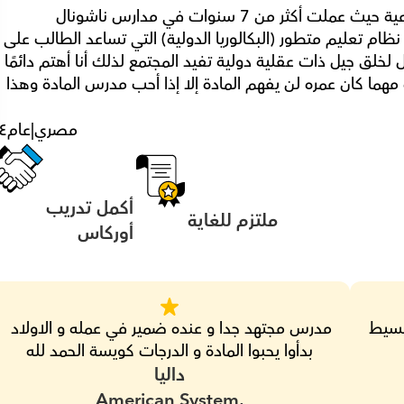
اكتسبت خبرتي في عملي كمدرس دراسات اجتماعية حيث عملت أكثر من 7 سنوات في مدارس ناشونال 
وإنترناشونال IB والتي تعتمد بشكل أساسي على نظام تعليم متطور (البكالوريا الدولية) التي تساعد ا
بناء شخصية دولية واعية ومدركة ومتفتحة العقل لخلق جيل ذات عقلية دولية تفيد المجتمع لذلك أنا أهتم دائمًا 
باحتواء الطلاب باختلاف شخصياتهم لأن الطالب مهما كان عمره لن يفهم المادة إلا إذا أحب مدرس المادة وهذا 
مصري
|
عام
٤
أكمل تدريب 
ملتزم للغاية
أوركاس
صبور و هادي في توصيل المعلومه بأسلوب بسيط 
مدرس مجتهد جدا و عنده ضمير في عمله و الاولاد 
بدأوا يحبوا المادة و الدرجات كويسة الحمد لله
داليا
American System,