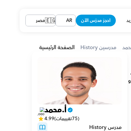
يد
احجز مدرّس الآن
AR
مصر
🇪🇬
حمد
History مدرسين
الصفحة الرئيسية
ي هو أنهم أصبحوا الآن يعشقون مادة الدراسات الاجتماعية وذلك لأن هدفي 
دائمًا من تدريس المادة ليس الحفظ كما يظن بعض أولياء الأمور ولكن فهم واستيعاب ما يسمعه الطلاب لدرجة 
أن الطالب يشرح ويحكي ما عرفه أثناء الشرح لولي أمره الذي يتفاجأ بما يسمعه من الولد/البنت بعد أن كان يكره أو 
أ.محمد
لأطفال يستفيدون من تبسيط المادة لهم وشرحها بأكثر من طريقة وأسلوب لأن مرونة الشرح مطلوبة 
(75تقييمات)
4.99
مدرس History