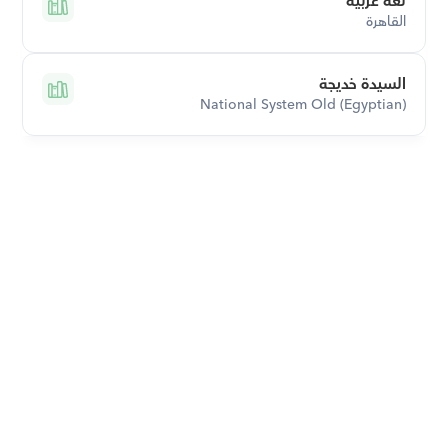
لغه عربيه
القاهرة
السيدة خديجة
National System Old (Egyptian)
قم بتحميل تطبيق أوركاس 