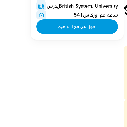
British System, Universityيدرس 
ساعة مع أوركاس541
احجز الآن مع أ.إبراهيم