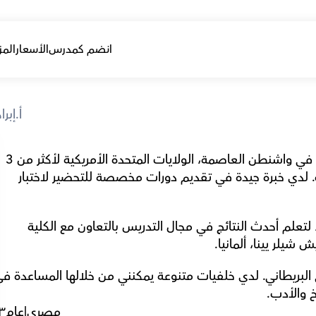
انضم كمدرس
الأسعار
المز
أ.إبر
أنا مدرس حاصل على شهادة CELTA وقد عشت في واشنطن العاصمة، الولايات المتحدة الأمريكية لأكثر من 3 
سنوات. لقد قمت بتدريس اللغة الإنجليزية هناك. لدي خبرة جيدة في تقديم دورات مخصصة للتحضير لاختبار 
حضرت مؤتمر كافالا الصيفي في سبتمبر 2022، لتعلم أحدث النتائج في مجال التدريس بالتعاون مع الكلية 
شيلر يينا، ألمانيا.
خ والأدب.
مصري
|
عام
٣