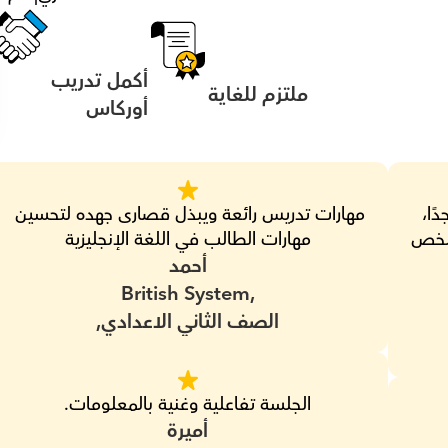
أكمل تدريب 
ملتزم للغاية
أوركاس
‏شخص ظريف محترم جدًا، يشرح بشكل جيد جدًا، 
مهارات تدريس رائعة ويبذل قصارى جهده لتحسين 
يعرف كيف يوصل المعلومة بشكل ممتاز، وشخص 
مهارات الطالب في اللغة الإنجليزية
أحمد
British System,
الصف الثاني الاعدادي,
الجلسة تفاعلية وغنية بالمعلومات.
أميرة