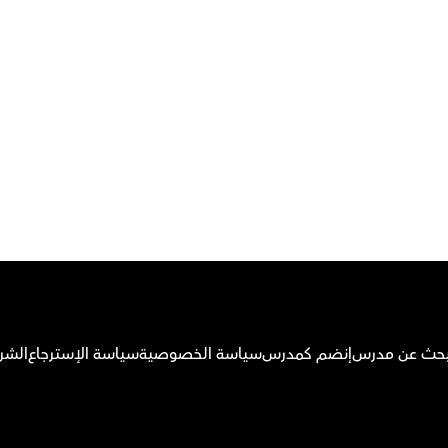
 بتحميل تطبيق أوركاس 
أو اتصل بنا علي
٠٢٢١٢٩٨٨٦٩
بحث عن مدرس
إنضم كمدرس
سياسة الخصوصية
سياسة الإسترجاع
الشر