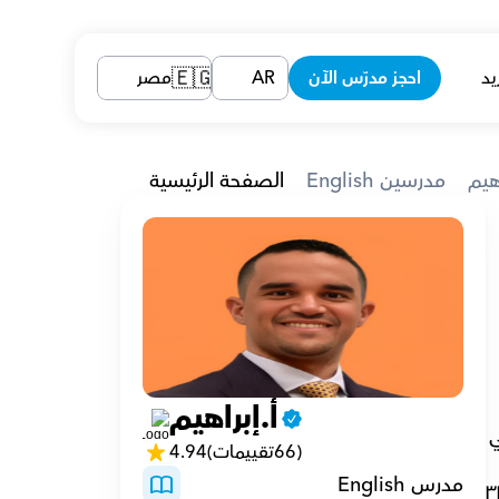
يد
احجز مدرّس الآن
AR
مصر
🇪🇬
اهيم
English مدرسين
الصفحة الرئيسية
أ.إبراهيم
حاليًا، أدرس اللغة الإنجليزية في المجلس الثقافي البريطاني. لدي خلفيات متنوعة يمكنني من خلالها المساعدة في 
(66تقييمات)
4.94
مدرس English
٣