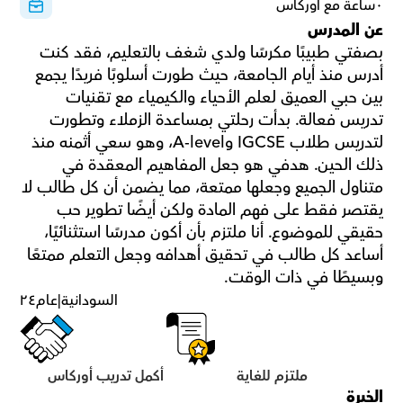
٠ساعة مع أوركاس
عن المدرس
بصفتي طبيبًا مكرسًا ولدي شغف بالتعليم، فقد كنت 
أدرس منذ أيام الجامعة، حيث طورت أسلوبًا فريدًا يجمع 
بين حبي العميق لعلم الأحياء والكيمياء مع تقنيات 
تدريس فعالة. بدأت رحلتي بمساعدة الزملاء وتطورت 
لتدريس طلاب IGCSE وA-level، وهو سعي أثمنه منذ 
ذلك الحين. هدفي هو جعل المفاهيم المعقدة في 
متناول الجميع وجعلها ممتعة، مما يضمن أن كل طالب لا 
يقتصر فقط على فهم المادة ولكن أيضًا تطوير حب 
حقيقي للموضوع. أنا ملتزم بأن أكون مدرسًا استثنائيًا، 
أساعد كل طالب في تحقيق أهدافه وجعل التعلم ممتعًا 
وبسيطًا في ذات الوقت.
السودانية
|
عام
٢٤
ملتزم للغاية
أكمل تدريب أوركاس
الخبرة