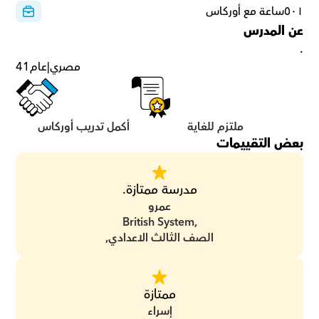
٥٠١ساعة مع أوركاس
عن المدرس
.
مصري
|
عام
41
ملتزم للغاية
أكمل تدريب أوركاس
بعض التقييمات
مدرسة ممتازة.
عمرو
British System,
الصف الثالث الاعدادي,
ممتازة
إسراء