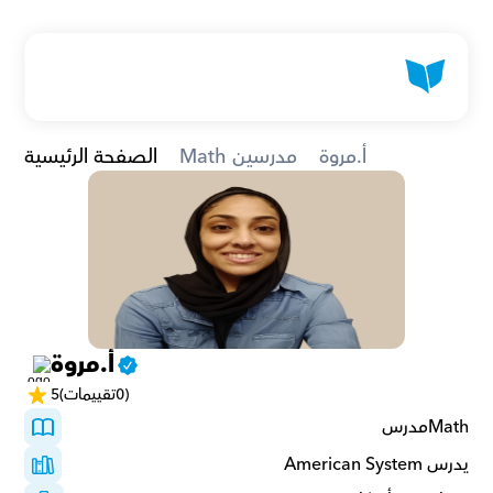
أ.مروة
Math مدرسين
الصفحة الرئيسية
أ.مروة
(0تقييمات)
5
Mathمدرس 
يدرس American System