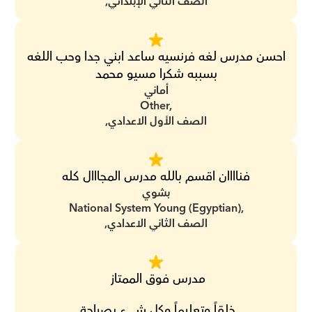
الصف الثاني الإبتدائي,
احسن مدرس لغه فرنسيه ساعد ابني جدا وحب اللغه 
بسببه شكرا مسيو محمد
أماني
Other,
الصف الأول الاعدادي,
فناااان اقسم بالله مدرس المجااال كله
بشوي
National System Young (Egyptian),
الصف الثاني الاعدادي,
مدرس فوق الممتاز 
خلقاً وتعليماً وكل شيء بصراحة 