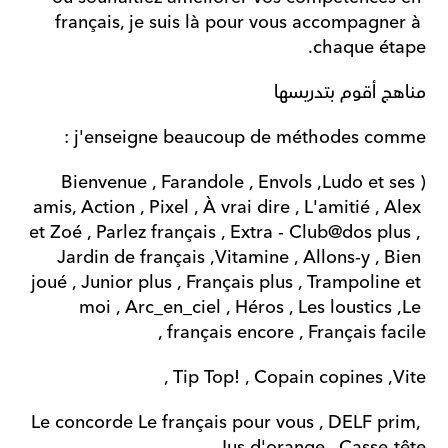
français, je suis là pour vous accompagner à 
chaque étape.
مناهج أقوم بتدريسها
j'enseigne beaucoup de méthodes comme :
(Bienvenue , Farandole , Envols ,Ludo et ses 
amis, Action , Pixel , À vrai dire , L'amitié , Alex 
et Zoé , Parlez français , Extra - Club@dos plus , 
Jardin de français ,Vitamine , Allons-y , Bien 
joué , Junior plus , Français plus , Trampoline et 
moi , Arc_en_ciel , Héros , Les loustics ,Le 
français encore , Français facile ,
Tip Top! , Copain copines ,Vite , 
Le concorde Le français pour vous , DELF prim, 
Jus d'orange , Casse-tête