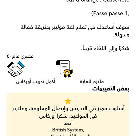
,Passe passe 1)
سوف أساعدك في تعلم لغة موليير بطريقة فعالة 
وسهلة.
شكرًا وإلى اللقاء قريباً.
مصري
|
عام
٤٠
ملتزم للغاية
أكمل تدريب أوركاس
بعض التقييمات
أسلوب مميز في التدريس وإيصال المعلومة، وملتزم 
في المواعيد. شكرا أوركاس
أحمد
British System,