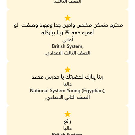
الصف الثالث,
محترم متمكن مخلص وامين جدا ومهما وصفت  لو 
أوفيه حقه 🌸 ربنا يباركله
أماني
British System,
الصف الثالث الاعدادي,
ربنا يبارك لحضرتك يا مدرس محمد
داليا
National System Young (Egyptian),
الصف الثاني الاعدادي,
رائع
داليا