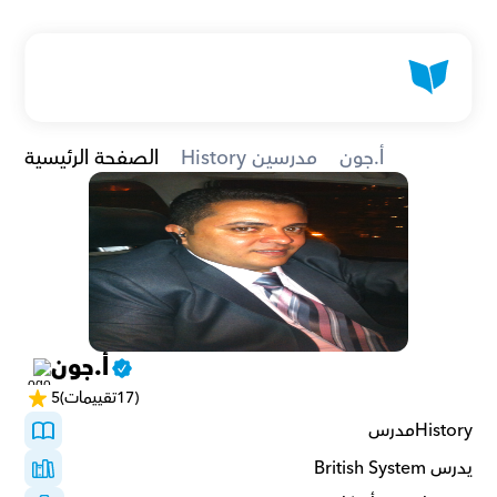
أ.جون
History مدرسين
الصفحة الرئيسية
أ.جون
(17تقييمات)
5
Historyمدرس 
يدرس British System