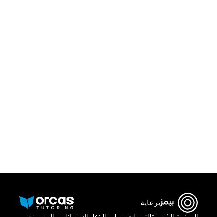
قم بتحميل تطبيق أوركاس 
أو اتصل بنا علي
٠٢٢١٢٩٨٨٦٩
برعاية