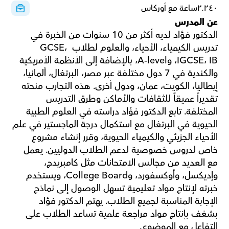
٢٬٢٤٠ساعة مع أوركاس
عن المدرس
الدكتور فؤاد لديه أكثر من 10 سنوات من الخبرة في 
تدريس الكيمياء، الأحياء، والعلوم لطلاب GCSE، 
IGCSE، IB، وA-level، بالإضافة إلى الأنظمة الأمريكية 
والكندية في 7 دول مختلفة عبر مصر، البرتغال، ألمانيا، 
إيطاليا، الكويت، عمان، ودول أخرى. هذه التجارب منحته 
تقديراً عميقاً للثقافات والأماكن وطرق التدريس 
المختلفة. تابع الدكتور فؤاد دراسته في العلوم الطبية 
الحيوية في البرتغال مع استكمال درجة الماجستير في علم 
الأحياء الجزيئي والكيمياء الحيوية، وقرر إنشاء مشروع 
خاص لدروس خصوصية لدعم الطلاب الدوليين. يعمل 
مع العديد من مجالس الامتحانات مثل كامبريدج، 
وإديكسل، وأوكسفورد، وCollege Board، ويستخدم 
خبرته لإنتاج مواد تعليمية تسهل الوصول إلى نماذج 
الإجابة المناسبة لجميع الطلاب. يهتم الدكتور فؤاد 
بشغف بإنتاج مواد مراجعة علمية تساعد الطلاب على 
التفاعل مع الموضوع.