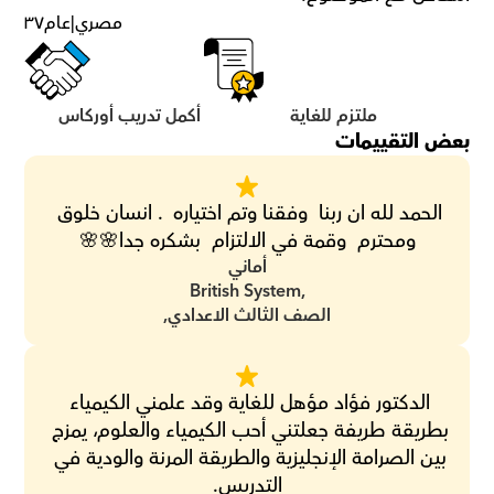
مصري
|
عام
٣٧
ملتزم للغاية
أكمل تدريب أوركاس
بعض التقييمات
الحمد لله ان ربنا  وفقنا وتم اختياره  . انسان خلوق 
ومحترم  وقمة في الالتزام  بشكره جدا🌸🌸
أماني
British System,
الصف الثالث الاعدادي,
الدكتور فؤاد مؤهل للغاية وقد علمني الكيمياء 
بطريقة طريفة جعلتني أحب الكيمياء والعلوم، يمزج 
بين الصرامة الإنجليزية والطريقة المرنة والودية في 
التدريس.