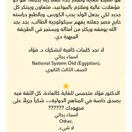
مؤهلات عالية وملتزم بالمواعيد، متعاون ويبتكر كل 
جديد لكي يجعل الولد يحب الكورس. وبالطبع دراسته 
خارج مصر جعلته يفهم سيكولوجية الطالب. بجد بجد 
الله يوفقه ويكثر من أمثاله ويستمر في الطريقة 
المبهرة دي.
لا نجد كلمات كافية لنشكرك د. فؤاد
أسماء رجائي
National System Old (Egyptian),
الصف الثالث الثانوي,
الدكتور فؤاد متحمس للغاية كالعادة، كل الثقة فيه 
بصدق خاصة في المناهج الدولية،،،، شكراً جزيلاً على 
مجهودك ??????
أسماء رجائي
Other,
لا شيء,