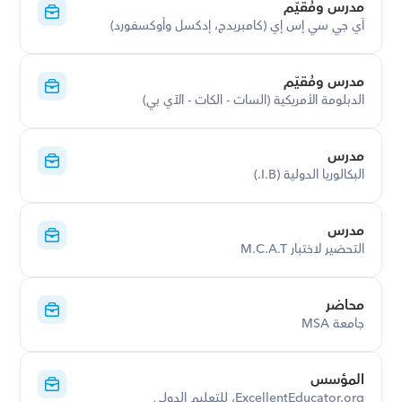
مدرس ومُقيّم
آي جي سي إس إي (كامبريدج، إدكسل وأوكسفورد)
مدرس ومُقيّم
الدبلومة الأمريكية (السات - الكات - الآي بي)
مدرس
البكالوريا الدولية (I.B.)
مدرس
التحضير لاختبار M.C.A.T
محاضر
جامعة MSA
المؤسس
ExcellentEducator.org، للتعليم الدولي