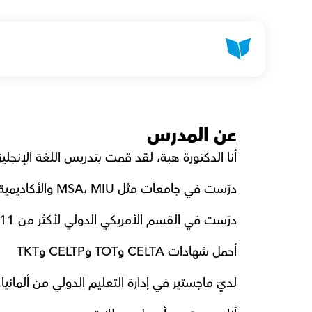
عن المدرس
أنا الدكتورة هبة، لقد قمت بتدريس اللغة الإنجليزية لأكث
درّست في جامعات مثل MSA، MIU والأكاديمية العربية
درّست في القسم الأمريكي الدولي لأكثر من 11 عامًا
أحمل شهادات CELTA وTOT وCELTP وTKT
لديّ ماجستير في إدارة التعليم الدولي من ألمانيا.