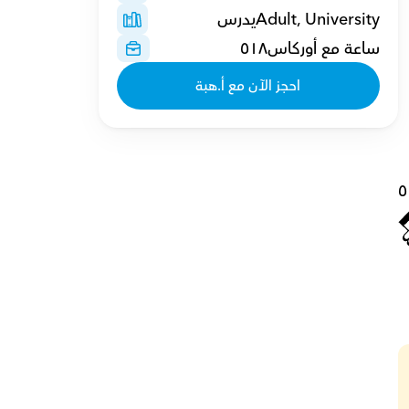
Adult, Universityيدرس 
ساعة مع أوركاس٥١٨
احجز الآن مع أ.هبة
٥