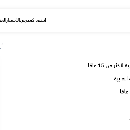
انضم كمدرس
الأسعار
المز
أ.
ر من 15 عامًا