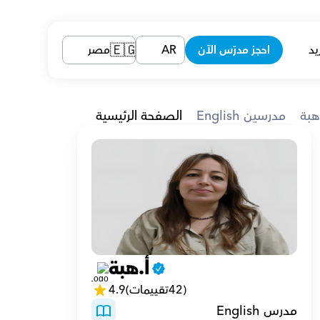
يد
احجز مدرّس الآن
AR
مصر
🇪🇬
هبة
English مدرسين
الصفحة الرئيسية
أ.هبة
(42تقييمات)
4.9
مدرس English