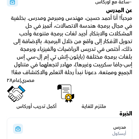
٠ساعة مع أوركاس
عن المدرس
مرحباً! أنا أحمد حسين، مهندس ومبرمج ومدرس. بخلفية 
في مجال برمجة هندسة الاتصالات، أتميز في حل 
المشكلات والابتكار. أجيد لغات برمجة متنوعة وأحب 
تحويل الأفكار إلى واقع من خلال البرمجة. بالإضافة إلى 
ذلك، أختص في تدريس الرياضيات والفيزياء وبرمجة 
بلغات برمجة مختلفة (بايثون-إتش تي إم إل-سي إس 
إس-جافا سكريبت وغيرها)، مهادر لتجعلهما في متناول 
الجميع وممتعة. دعونا نبدأ رحلة التعلم والاكتشاف معًا!
مصري
|
عام
٢٨
ملتزم للغاية
أكمل تدريب أوركاس
الخبرة
مدرس
أيسكول