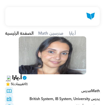
أ.يارا 
Math مدرسين
الصفحة الرئيسية
أ.يارا 
(0تقييمات)
5
Mathمدرس 
يدرس British System, IB System, University