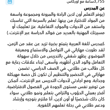
3,755ساعة مع أوركاس
عن المدرس
(يوفر التعلم أون لابن الراحة والمرونة ومجموعة واسعة 
من المواد للاختيار من بينها. تعلم بالسرعة التي تناسبك 
واستفد من الأدوات والموارد التفاعلية. عزز تعليمك أو 
مسيرتك المهنية بالعديد من فوائد الدراسة عبر الإنترنت.)
كمدرس للغة العربية يتمتع بخبرة تزيد عن عقد من الزمن، 
لقد طورت مهاراتي في التواصل والاستماع ومعرفة 
الموضوع. يظهر شغفي بالتدريس من خلال سهولة 
التعامل والود الذي أظهره، وأسعى لبناء علاقات رعاية مع 
كل طالب من طلابي. في الصف الدراسي، تضمن 
مهاراتي في التحضير والتنظيم أن تكون كل حصة مهيكلة 
وجذابة. ومع اجادتي لأدوات التدريس عبر الإنترنت، أتمكن 
من توفير نفس مستوى الجودة في الفصول الافتراضية. 
أفخر بعملي الدؤوب والتزامي بتعلم ونمو طلابي. سواء 
كان ذلك شخصيًا أو أون لاين، أنا ملتزم بتوجيه وإرشاد 
ودعم طلابي في رحلة تعلمهم اللغوية.